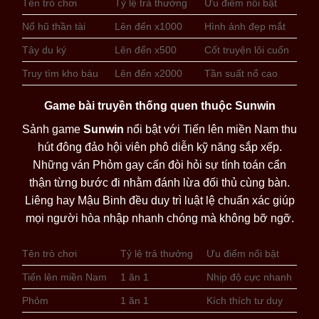
Tên trò chơi
Tỷ lệ trả thưởng
Ưu điểm nổi bật
Nổ hũ thần tài
Lên đến x1000
Hình ảnh đẹp mắt
Tây du ký
Lên đến x500
Cốt truyện lôi cuốn
Truy tìm kho báu
Lên đến x2000
Tần suất nổ cao
Game bài truyền thống quen thuộc
Sunwin
Sảnh game
Sunwin
nổi bật với Tiến lên miền Nam thu
hút đông đảo hội viên phô diễn kỹ năng sắp xếp.
Những ván Phỏm gay cấn đòi hỏi sự tính toán cẩn
thận từng bước đi nhằm đánh lừa đối thủ cùng bàn.
Liêng hay Mậu Binh đều duy trì luật lệ chuẩn xác giúp
mọi người hòa nhập nhanh chóng mà không bỡ ngỡ.
Tên trò chơi
Tỷ lệ trả thưởng
Ưu điểm nổi bật
Tiến lên miền Nam
1 ăn 1
Nhịp độ cực nhanh
Phỏm
1 ăn 1
Kích thích tư duy