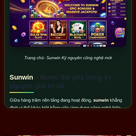
Trang chủ- Sunwin Kỷ nguyên công nghệ mới
Sunwin
– Bước đột phá trong kỷ
nguyên giải trí số
Giữa hàng trăm nền tảng đang hoạt động,
sunwin
khẳng
định vị thế khác biệt bằng việc ứng dụng công nghệ hiện
đại vào từng chi tiết nhỏ nhất. Nền tảng này không chỉ tập
trung vào số lượng trò chơi mà còn tối ưu hóa trải nghiệm
người dùng (UX/UI), mang lại sự mượt mà và tốc độ phản