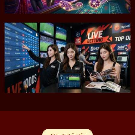
Thuật toán:
RNG (Random Number
Generator) minh bạch tuyệt đối.
Thiết kế sản phẩm lấy người dùng
làm trung tâm
Sunwin