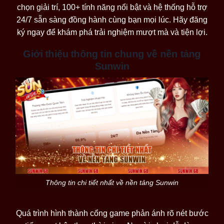
chọn giải trí, 100+ tính năng nổi bật và hệ thống hỗ trợ
24/7 sẵn sàng đồng hành cùng bạn mọi lúc. Hãy đăng
ký ngay để khám phá trải nghiệm mượt mà và tiện lợi.
Giới thiệu thông tin chung về nền tảng
Sunwin
Thông tin chi tiết nhất về nền tảng Sunwin
Quá trình hình thành cổng game phản ánh rõ nét bước