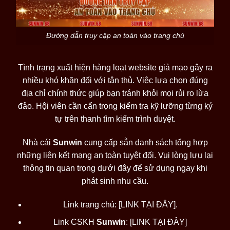
Đường dẫn truy cập an toàn vào trang chủ
Tình trạng xuất hiện hàng loạt website giả mạo gây ra
nhiều khó khăn đối với tân thủ. Việc lựa chọn đúng
địa chỉ chính thức giúp bạn tránh khỏi mọi rủi ro lừa
đảo. Hội viên cần cẩn trọng kiểm tra kỹ lưỡng từng ký
tự trên thanh tìm kiếm trình duyệt.
Nhà cái
Sunwin
cung cấp sẵn danh sách tổng hợp
những liên kết mạng an toàn tuyệt đối. Vui lòng lưu lại
thông tin quan trọng dưới đây để sử dụng ngay khi
phát sinh nhu cầu.
Link trang chủ: [LINK TẠI ĐÂY].
Link CSKH
Sunwin
: [LINK TẠI ĐÂY]