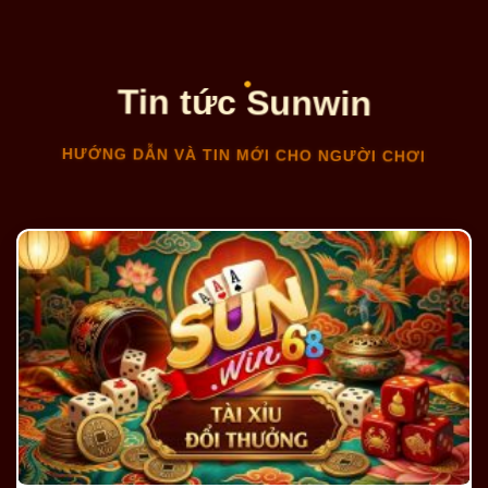
Sunwin
Tin tức
HƯỚNG DẪN VÀ TIN MỚI CHO NGƯỜI CHƠI
Làm chủ cuộc chơi tại Sunwin
Quy tắc 30/70:
Chỉ nên sử dụng 30%
💡 MẸO
tổng vốn cho các tựa game mạo hiểm cao (Nổ hũ)
và 70% cho các game kỹ năng (Game bài).
Sunwin
cung cấp công cụ thống kê lịch sử cược chi tiết.
Hãy thường xuyên kiểm tra tính năng này để điều chỉnh lại
chiến lược đầu tư và duy trì điểm dừng an toàn cho tài