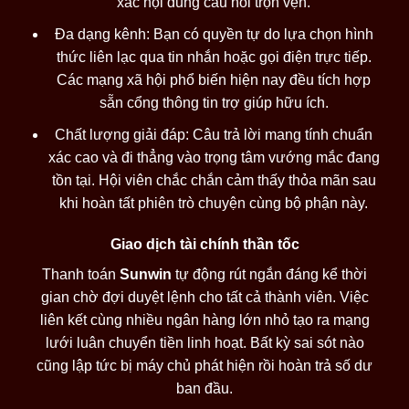
xác nội dung câu hỏi trọn vẹn.
Đa dạng kênh: Bạn có quyền tự do lựa chọn hình
thức liên lạc qua tin nhắn hoặc gọi điện trực tiếp.
Các mạng xã hội phổ biến hiện nay đều tích hợp
sẵn cổng thông tin trợ giúp hữu ích.
Chất lượng giải đáp: Câu trả lời mang tính chuẩn
xác cao và đi thẳng vào trọng tâm vướng mắc đang
tồn tại. Hội viên chắc chắn cảm thấy thỏa mãn sau
khi hoàn tất phiên trò chuyện cùng bộ phận này.
Giao dịch tài chính thần tốc
Thanh toán
Sunwin
tự động rút ngắn đáng kể thời
gian chờ đợi duyệt lệnh cho tất cả thành viên. Việc
liên kết cùng nhiều ngân hàng lớn nhỏ tạo ra mạng
lưới luân chuyển tiền linh hoạt. Bất kỳ sai sót nào
cũng lập tức bị máy chủ phát hiện rồi hoàn trả số dư
ban đầu.