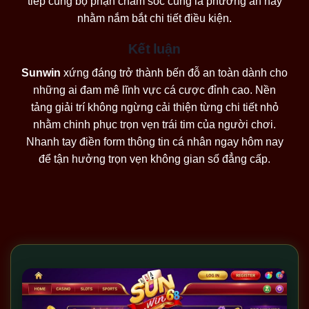
tiếp cùng bộ phận chăm sóc cũng là phương án hay
nhằm nắm bắt chi tiết điều kiện.
Kết luận
Sunwin
xứng đáng trở thành bến đỗ an toàn dành cho
những ai đam mê lĩnh vực cá cược đỉnh cao. Nền
tảng giải trí không ngừng cải thiện từng chi tiết nhỏ
nhằm chinh phục trọn vẹn trái tim của người chơi.
Nhanh tay điền form thông tin cá nhân ngay hôm nay
để tận hưởng trọn vẹn không gian số đẳng cấp.