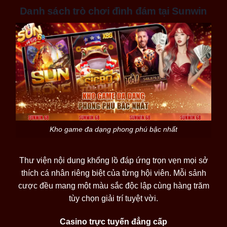
Danh sách trò chơi đình đám tại Sunwin
Kho game đa dạng phong phú bậc nhất
Thư viện nội dung khổng lồ đáp ứng trọn vẹn mọi sở
thích cá nhân riêng biệt của từng hội viên. Mỗi sảnh
cược đều mang một màu sắc độc lập cùng hàng trăm
tùy chọn giải trí tuyệt vời.
Casino trực tuyến đẳng cấp